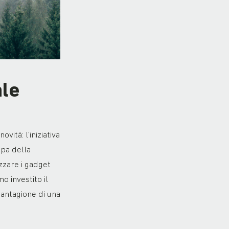
ale
ità: l’iniziativa
upa della
zzare i gadget
o investito il
antagione di una