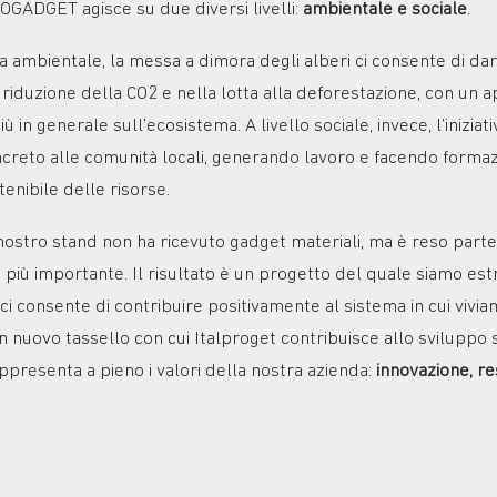
OGADGET agisce su due diversi livelli:
ambientale e sociale
.
ta ambientale, la messa a dimora degli alberi ci consente di dar
 riduzione della CO2 e nella lotta alla deforestazione, con un a
iù in generale sull’ecosistema. A livello sociale, invece, l’iniziati
creto alle comunità locali, generando lavoro e facendo forma
tenibile delle risorse.
il nostro stand non ha ricevuto gadget materiali, ma è reso parte
o più importante. Il risultato è un progetto del quale siamo 
 ci consente di contribuire positivamente al sistema in cui vivia
 nuovo tassello con cui Italproget contribuisce allo sviluppo s
ppresenta a pieno i valori della nostra azienda:
innovazione, re