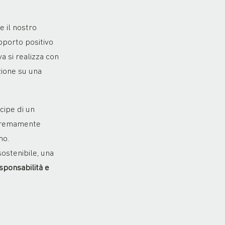
e il nostro
pporto positivo
va si realizza con
zione su una
cipe di un
estremamente
mo.
ostenibile, una
sponsabilità e